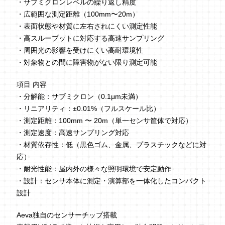
・サブミクロンレベルの繰り返し精度
・広範囲な測定距離（100mm〜20m）
・表面状態や材質に左右されにくい測定性能
・高スループットに対応する高速サンプリング
・周囲光の影響を受けにくい高耐環境性
・対象物との間に障害物がない限り測定可能
項目 内容
・分解能：サブミクロン（0.1μm未満）
・リニアリティ：±0.01%（フルスケール比）
・測定距離：100mm 〜 20m（単一センサ筐体で対応）
・測定速度：高速サンプリング対応
・材質依存性：低（黒色ゴム、金属、プラスチックなどに対
応）
・耐光性能：屋内外の様々な照明環境で安定動作
・設計：センサ本体に測定・演算部を一体化したコンパクト
設計
Aeva独自のセンサーチップ搭載