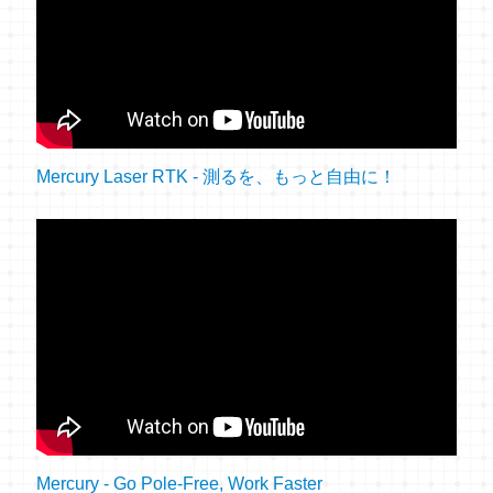
Mercury Laser RTK - 測るを、もっと自由に！
Mercury - Go Pole-Free, Work Faster