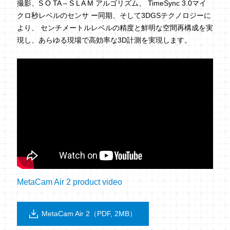
撮影、S O TA – S L A M アルゴリズム、 TimeSync 3.0マイ
クロ秒レベルのセンサ ー同期、そして3DGSテクノロジーに
より、 センチメートルレベルの精度と鮮明な空間再構成を実
現し、あらゆる現場で高効率な3D計測を実現します。
MetaCam Air 2 product video
MetaCam Air 2（PDF, 2MB）