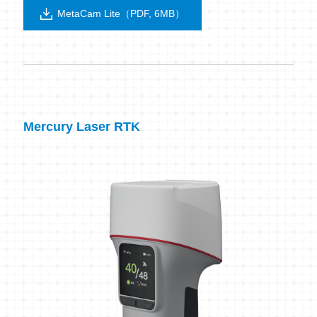
MetaCam Lite（PDF, 6MB）
Mercury Laser RTK