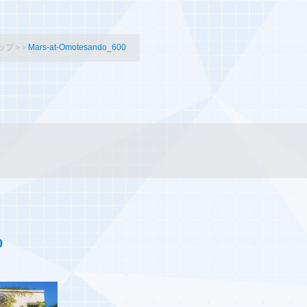
ップ
Mars-at-Omotesando_600
0